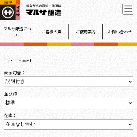
マルサ醸造につ
お客様の声
ご使用案内
お問い合わせ
いて
TOP
500ml
表示切替：
並び順：
在庫：